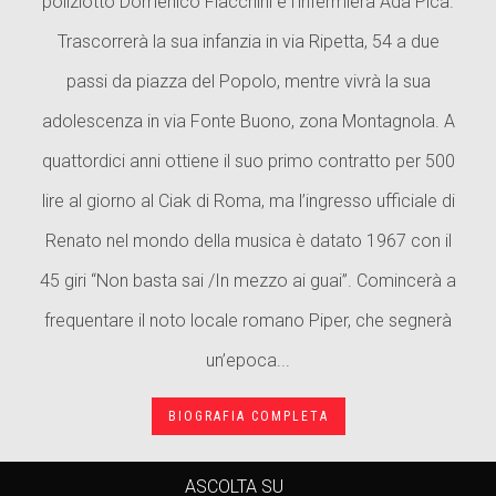
poliziotto Domenico Fiacchini e l’infermiera Ada Pica.
Trascorrerà la sua infanzia in via Ripetta, 54 a due
passi da piazza del Popolo, mentre vivrà la sua
adolescenza in via Fonte Buono, zona Montagnola. A
quattordici anni ottiene il suo primo contratto per 500
lire al giorno al Ciak di Roma, ma l’ingresso ufficiale di
Renato nel mondo della musica è datato 1967 con il
45 giri “Non basta sai /In mezzo ai guai”. Comincerà a
frequentare il noto locale romano Piper, che segnerà
un’epoca...
BIOGRAFIA COMPLETA
ASCOLTA SU