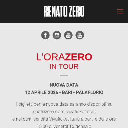
L'ORA
ZERO
IN TOUR
NUOVA DATA
12 APRILE 2026 - BARI - PALAFLORIO
I biglietti per la nuova data saranno disponibili su
renatozero.com
,
vivaticket.com
e nei punti vendita
Vivaticket Italia
a partire dalle ore
15:00 di venerdì 16 gennaio